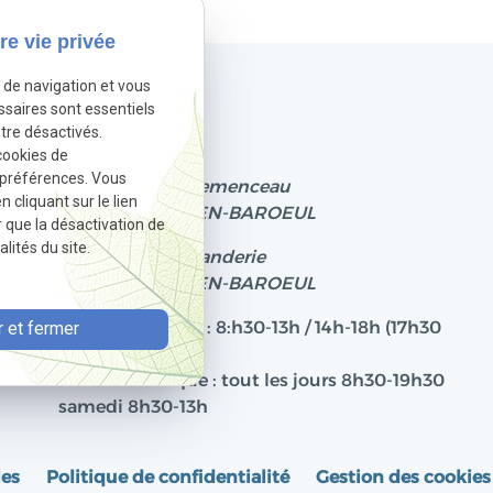
re vie privée
e de navigation et vous
Informations
ssaires sont essentiels
tre désactivés.
03.20.98.01.01
cookies de
 préférences. Vous
182 Boulevard clemenceau
cliquant sur le lien
59700 MARCQ-EN-BAROEUL
r que la désactivation de
lités du site.
199, Rue de la Rianderie
59700 MARCQ-EN-BAROEUL
 et fermer
Horaires cabinet : 8:h30-13h / 14h-18h (17h30
le vendredi)
Horaires clinique : tout les jours 8h30-19h30
samedi 8h30-13h
les
Politique de confidentialité
Gestion des cookies