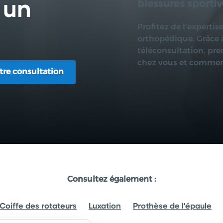
 un
blessures sportiv
Profitez de l'expertis
orthopédique. Grâce à
téléconsultation, pr
chez vous et commenc
otre consultation
otre consultation
Consultez également :
Coiffe des rotateurs
Luxation
Prothèse de l'épaule