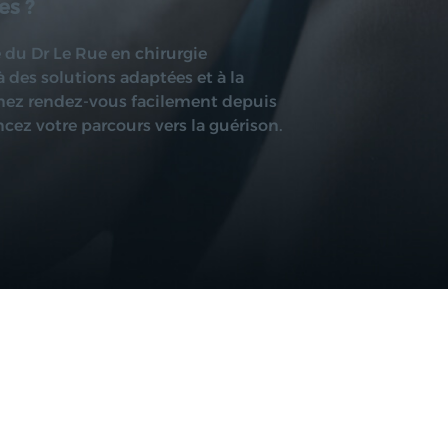
es ?
e du Dr Le Rue en chirurgie
 des solutions adaptées et à la
enez rendez-vous facilement depuis
ez votre parcours vers la guérison.