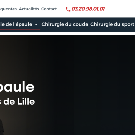
03.20.98.01.01
équentes
Actualités
Contact
ie de l'épaule
Chirurgie du coude
Chirurgie du sport
paule
de Lille