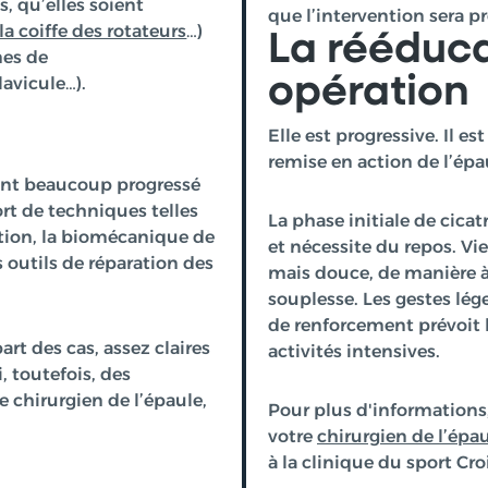
, qu’elles soient
que l’intervention sera p
la coiffe des rotateurs
…)
La rééduca
mes de
opération
lavicule…).
Elle est progressive. Il es
remise en action de l’épa
 ont beaucoup progressé
rt de techniques telles
La phase initiale de cica
sation, la biomécanique de
et nécessite du repos. Vi
s outils de réparation des
mais douce, de manière à
souplesse. Les gestes lég
de renforcement prévoit l
rt des cas, assez claires
activités intensives.
i, toutefois, des
 chirurgien de l’épaule,
Pour plus d'informations
votre
chirurgien
de l’épa
à la clinique du sport Cro