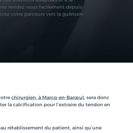
 des solutions adaptées et à la
enez rendez-vous facilement depuis
ez votre parcours vers la guérison.
votre
chirurgien, à Marcq-en-Barœul
, sera donc
ter la calcification pour l’extraire du tendon en
 au rétablissement du patient, ainsi qu’une