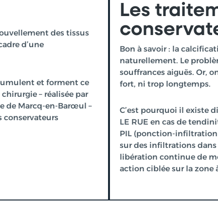
Les traite
conservat
nouvellement des tissus
cadre d’une
Bon à savoir : la calcifica
naturellement. Le probl
souffrances aiguës. Or, on
ccumulent et forment ce
fort, ni trop longtemps.
chirurgie – réalisée par
gue de Marcq-en-Barœul
–
C’est pourquoi il existe d
ts conservateurs
LE RUE en cas de tendinit
PIL (ponction-infiltration
sur des infiltrations dan
libération continue de m
action ciblée sur la zone à