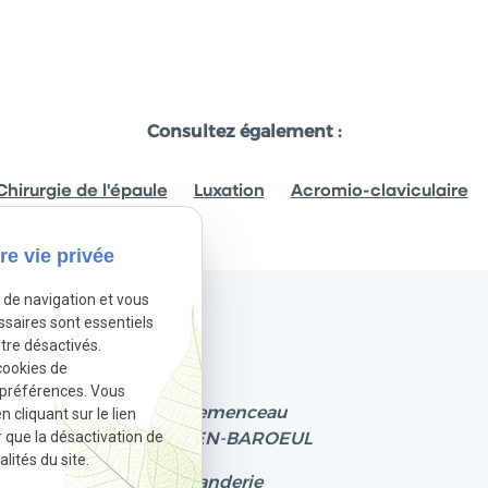
Consultez également :
Chirurgie de l'épaule
Luxation
Acromio-claviculaire
re vie privée
e de navigation et vous
ssaires sont essentiels
Informations
tre désactivés.
cookies de
03.20.98.01.01
 préférences. Vous
182 Boulevard clemenceau
cliquant sur le lien
r que la désactivation de
59700 MARCQ-EN-BAROEUL
lités du site.
199, Rue de la Rianderie