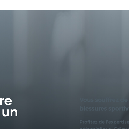
re
Vous souffrez de 
 un
blessures sportiv
Profitez de l'expertis