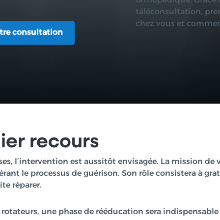
orthopédique. Grâce à
téléconsultation, pr
chez vous et commenc
otre consultation
otre consultation
ier recours
es, l’intervention est aussitôt envisagée. La mission de
lérant le processus de guérison. Son rôle consistera à grat
ite réparer.
s rotateurs, une phase de rééducation sera indispensable